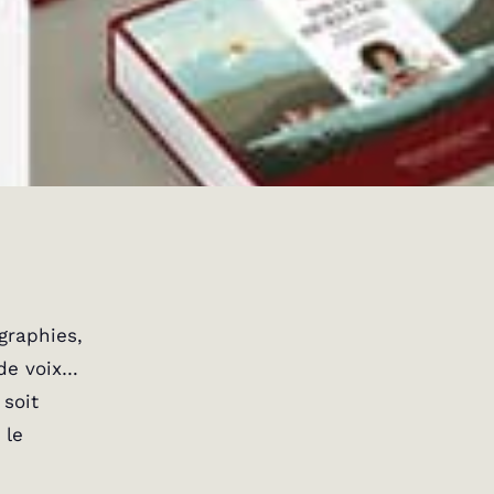
ographies,
de voix…
soit
 le