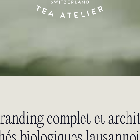
ebranding complet et arc
hés biologiques lausannoi