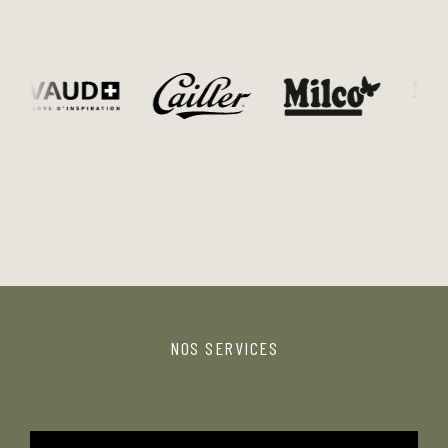
Je prends enfin deux minutes pour te dire un
grand merci ❤️
il y a 10 mois
NOS SERVICES
Ça fait plus d’un an qu’on bosse ensemble sur nos
brand guidelines, et franchement… quelle aventure !
Merci pour ta patience, ta créativité de dingue, ton œil
affûté et tous les petits (et gros) miracles que tu nous
as pondu. Tu as réussi à donner vie à notre univers, à