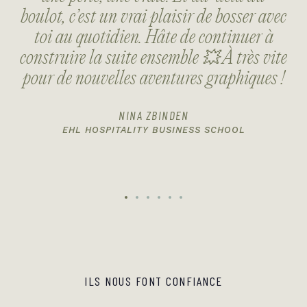
CAROLE BRAUN
avec
d
CHOCOLAT VILLARS
à
vite
i
s !
ILS NOUS FONT CONFIANCE